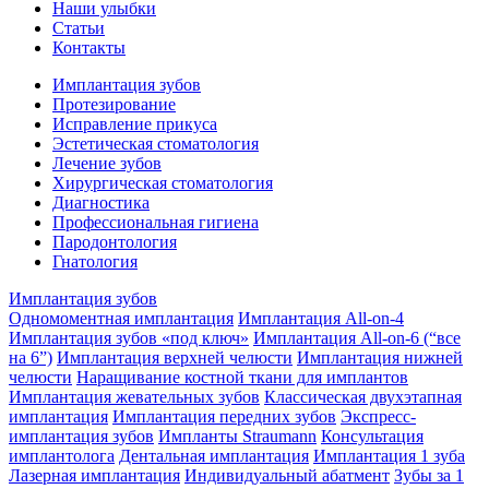
Наши улыбки
Статьи
Контакты
Имплантация зубов
Протезирование
Исправление прикуса
Эстетическая стоматология
Лечение зубов
Хирургическая стоматология
Диагностика
Профессиональная гигиена
Пародонтология
Гнатология
Имплантация зубов
Одномоментная имплантация
Имплантация All-on-4
Имплантация зубов «под ключ»
Имплантация All-on-6 (“все
на 6”)
Имплантация верхней челюсти
Имплантация нижней
челюсти
Наращивание костной ткани для имплантов
Имплантация жевательных зубов
Классическая двухэтапная
имплантация
Имплантация передних зубов
Экспресс-
имплантация зубов
Импланты Straumann
Консультация
имплантолога
Дентальная имплантация
Имплантация 1 зуба
Лазерная имплантация
Индивидуальный абатмент
Зубы за 1