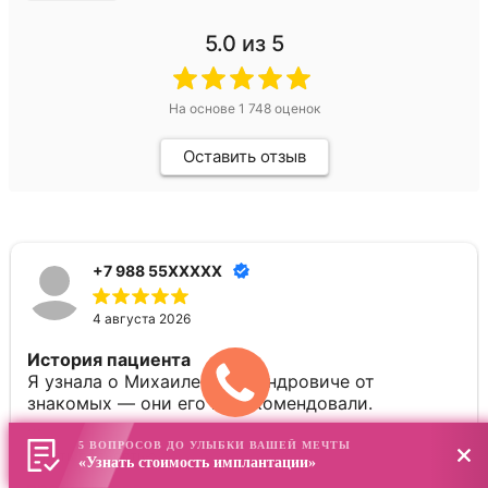
5.0
из 5
На основе
1 748
оценок
Оставить отзыв
+7 988 55XXXXX
4 августа 2026
История пациента
Я узнала о Михаиле Александровиче от
знакомых — они его порекомендовали.
Понравилось
5 ВОПРОСОВ ДО УЛЫБКИ ВАШЕЙ МЕЧТЫ
Читать полностью
«Узнать стоимость имплантации»
Могу сказать, что после посещения доктора