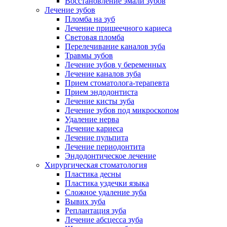
Восстановление эмали зубов
Лечение зубов
Пломба на зуб
Лечение пришеечного кариеса
Световая пломба
Перелечивание каналов зуба
Травмы зубов
Лечение зубов у беременных
Лечение каналов зуба
Прием стоматолога-терапевта
Прием эндодонтиста
Лечение кисты зуба
Лечение зубов под микроскопом
Удаление нерва
Лечение кариеса
Лечение пульпита
Лечение периодонтита
Эндодонтическое лечение
Хирургическая стоматология
Пластика десны
Пластика уздечки языка
Сложное удаление зуба
Вывих зуба
Реплантация зуба
Лечение абсцесса зуба