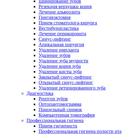
Шинирование зубов
Резекция верхушки корня
Лечение альвеолита
Гингивэктомия
Прием стоматолога-хирурга
Вестибулопластика
Лечение перикоронита
Синус-лифтинг
Апикальная хирургия
Удаление импланта
Удаление зубов
Удаление зуба мудрости
Удаление корня зуба
Удаление кисты зуба
Закрытый синус-лифтинг
Открытый синус-лифтинг
Удаление ретинированного зуба
Диагностика
Рентген зубов
Ортопантомограмма
Прицельный снимок
Компьютерная томография
Профессиональная гигиена
Прием гигиениста
Профессиональная гигиена полости рта