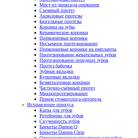
Мост из диоксида циркония
Съемный протез
Акриловые протезы
Бюгельные протезы
Коронка на зубы
Керамические коронки
Циркониевые коронки
Несъемное протезирование
Циркониевые коронки на импланты
Протезирование жевательных зубов
Протезирование передних зубов
Протез бабочка
Зубные вкладки
Культевые вкладки
Безметалловые коронки
Частично-съёмный протез
Микропротезирование
Прием стоматолога-ортопеда
Исправление прикуса
Капы для зубов
Ретейнеры для зубов
Скученность зубов
Брекеты Damon Q
Брекеты Damon Clear
Ортодонтические пластинки для зубов