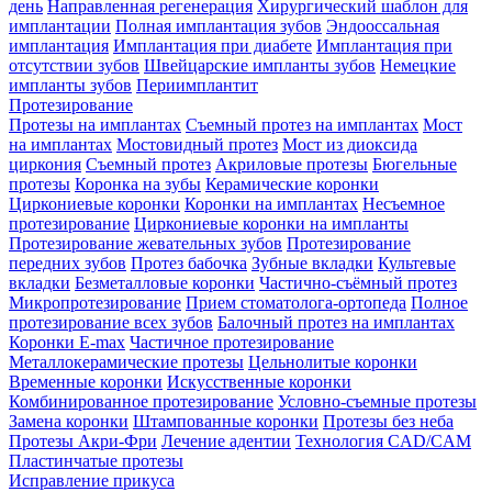
день
Направленная регенерация
Хирургический шаблон для
имплантации
Полная имплантация зубов
Эндооссальная
имплантация
Имплантация при диабете
Имплантация при
отсутствии зубов
Швейцарские импланты зубов
Немецкие
импланты зубов
Периимплантит
Протезирование
Протезы на имплантах
Съемный протез на имплантах
Мост
на имплантах
Мостовидный протез
Мост из диоксида
циркония
Съемный протез
Акриловые протезы
Бюгельные
протезы
Коронка на зубы
Керамические коронки
Циркониевые коронки
Коронки на имплантах
Несъемное
протезирование
Циркониевые коронки на импланты
Протезирование жевательных зубов
Протезирование
передних зубов
Протез бабочка
Зубные вкладки
Культевые
вкладки
Безметалловые коронки
Частично-съёмный протез
Микропротезирование
Прием стоматолога-ортопеда
Полное
протезирование всех зубов
Балочный протез на имплантах
Коронки E-max
Частичное протезирование
Металлокерамические протезы
Цельнолитые коронки
Временные коронки
Искусственные коронки
Комбинированное протезирование
Условно-съемные протезы
Замена коронки
Штампованные коронки
Протезы без неба
Протезы Акри-Фри
Лечение адентии
Технология CAD/CAM
Пластинчатые протезы
Исправление прикуса