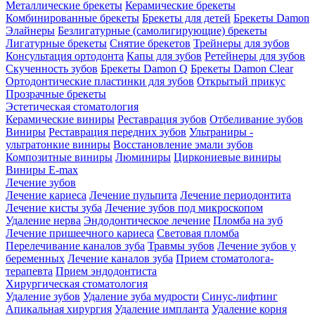
Металлические брекеты
Керамические брекеты
Комбинированные брекеты
Брекеты для детей
Брекеты Damon
Элайнеры
Безлигатурные (самолигирующие) брекеты
Лигатурные брекеты
Снятие брекетов
Трейнеры для зубов
Консультация ортодонта
Капы для зубов
Ретейнеры для зубов
Скученность зубов
Брекеты Damon Q
Брекеты Damon Clear
Ортодонтические пластинки для зубов
Открытый прикус
Прозрачные брекеты
Эстетическая стоматология
Керамические виниры
Реставрация зубов
Отбеливание зубов
Виниры
Реставрация передних зубов
Ультраниры -
ультратонкие виниры
Восстановление эмали зубов
Композитные виниры
Люминиры
Циркониевые виниры
Виниры E-max
Лечение зубов
Лечение кариеса
Лечение пульпита
Лечение периодонтита
Лечение кисты зуба
Лечение зубов под микроскопом
Удаление нерва
Эндодонтическое лечение
Пломба на зуб
Лечение пришеечного кариеса
Световая пломба
Перелечивание каналов зуба
Травмы зубов
Лечение зубов у
беременных
Лечение каналов зуба
Прием стоматолога-
терапевта
Прием эндодонтиста
Хирургическая стоматология
Удаление зубов
Удаление зуба мудрости
Синус-лифтинг
Апикальная хирургия
Удаление импланта
Удаление корня