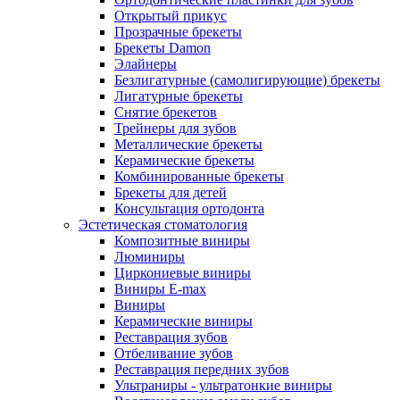
Открытый прикус
Прозрачные брекеты
Брекеты Damon
Элайнеры
Безлигатурные (самолигирующие) брекеты
Лигатурные брекеты
Снятие брекетов
Трейнеры для зубов
Металлические брекеты
Керамические брекеты
Комбинированные брекеты
Брекеты для детей
Консультация ортодонта
Эстетическая стоматология
Композитные виниры
Люминиры
Циркониевые виниры
Виниры E-max
Виниры
Керамические виниры
Реставрация зубов
Отбеливание зубов
Реставрация передних зубов
Ультраниры - ультратонкие виниры