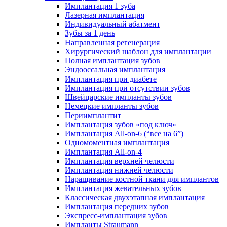
Имплантация 1 зуба
Лазерная имплантация
Индивидуальный абатмент
Зубы за 1 день
Направленная регенерация
Хирургический шаблон для имплантации
Полная имплантация зубов
Эндооссальная имплантация
Имплантация при диабете
Имплантация при отсутствии зубов
Швейцарские импланты зубов
Немецкие импланты зубов
Периимплантит
Имплантация зубов «под ключ»
Имплантация All-on-6 (“все на 6”)
Одномоментная имплантация
Имплантация All-on-4
Имплантация верхней челюсти
Имплантация нижней челюсти
Наращивание костной ткани для имплантов
Имплантация жевательных зубов
Классическая двухэтапная имплантация
Имплантация передних зубов
Экспресс-имплантация зубов
Импланты Straumann