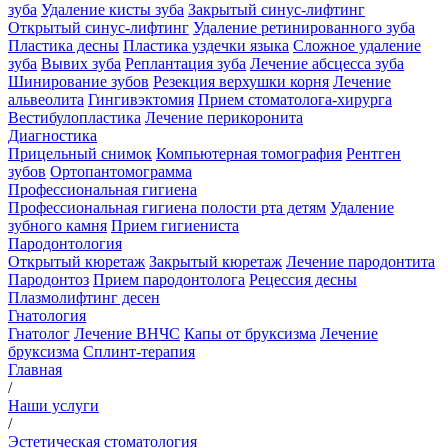
зуба
Удаление кисты зуба
Закрытый синус-лифтинг
Открытый синус-лифтинг
Удаление ретинированного зуба
Пластика десны
Пластика уздечки языка
Сложное удаление
зуба
Вывих зуба
Реплантация зуба
Лечение абсцесса зуба
Шинирование зубов
Резекция верхушки корня
Лечение
альвеолита
Гингивэктомия
Прием стоматолога-хирурга
Вестибулопластика
Лечение перикоронита
Диагностика
Прицельный снимок
Компьютерная томография
Рентген
зубов
Ортопантомограмма
Профессиональная гигиена
Профессиональная гигиена полости рта детям
Удаление
зубного камня
Прием гигиениста
Пародонтология
Открытый кюретаж
Закрытый кюретаж
Лечение пародонтита
Пародонтоз
Прием пародонтолога
Рецессия десны
Плазмолифтинг десен
Гнатология
Гнатолог
Лечение ВНЧС
Капы от бруксизма
Лечение
бруксизма
Сплинт-терапия
Главная
/
Наши услуги
/
Эстетическая стоматология