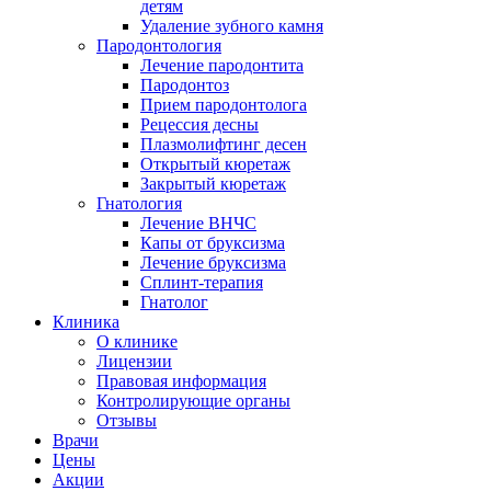
детям
Удаление зубного камня
Пародонтология
Лечение пародонтита
Пародонтоз
Прием пародонтолога
Рецессия десны
Плазмолифтинг десен
Открытый кюретаж
Закрытый кюретаж
Гнатология
Лечение ВНЧС
Капы от бруксизма
Лечение бруксизма
Сплинт-терапия
Гнатолог
Клиника
О клинике
Лицензии
Правовая информация
Контролирующие органы
Отзывы
Врачи
Цены
Акции